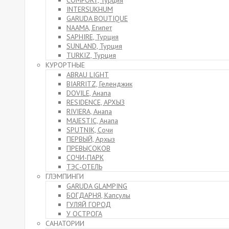
COMFORT, Турция
INTERSUKHUM
GARUDA BOUTIQUE
NAAMA, Египет
SAPHIRE, Турция
SUNLAND, Турция
TURKIZ, Турция
КУРОРТНЫЕ
ABRAU LIGHT
BIARRITZ, Геленджик
DOVILE, Анапа
RESIDENCE, АРХЫЗ
RIVIERA, Анапа
MAJESTIC, Анапа
SPUTNIK, Сочи
ПЕРВЫЙ, Архыз
ПРЕВЫСОКОВ
СОЧИ-ПАРК
ТЭС-ОТЕЛЬ
ГЛЭМПИНГИ
GARUDA GLAMPING
БОГДАРНЯ, Капсулы
ГУЛЯЙ ГОРОД
У ОСТРОГА
САНАТОРИИ