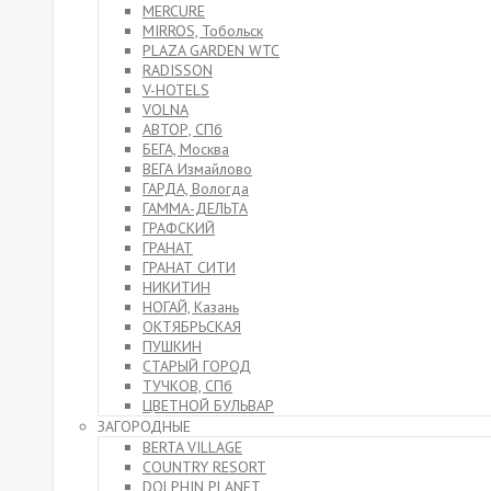
MERCURE
MIRROS, Тобольск
PLAZA GARDEN WTC
RADISSON
V-HOTELS
VOLNA
АВТОР, СПб
БЕГА, Москва
ВЕГА Измайлово
ГАРДА, Вологда
ГАММА-ДЕЛЬТА
ГРАФСКИЙ
ГРАНАТ
ГРАНАТ СИТИ
НИКИТИН
НОГАЙ, Казань
ОКТЯБРЬСКАЯ
ПУШКИН
СТАРЫЙ ГОРОД
ТУЧКОВ, СПб
ЦВЕТНОЙ БУЛЬВАР
ЗАГОРОДНЫЕ
BERTA VILLAGE
COUNTRY RESORT
DOLPHIN PLANET