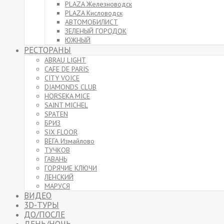
PLAZA Железноводск
PLAZA Кисловодск
АВТОМОБИЛИСТ
ЗЕЛЕНЫЙ ГОРОДОК
ЮЖНЫЙ
РЕСТОРАНЫ
ABRAU LIGHT
CAFE DE PARIS
CITY VOICE
DIAMONDS CLUB
HORSEKA MICE
SAINT MICHEL
SPATEN
БРИЗ
SIX FLOOR
ВЕГА Измайлово
ТУЧКОВ
ГАВАНЬ
ГОРЯЧИЕ КЛЮЧИ
ЛЕНСКИЙ
МАРУСЯ
ВИДЕО
3D-ТУРЫ
ДО/ПОСЛЕ