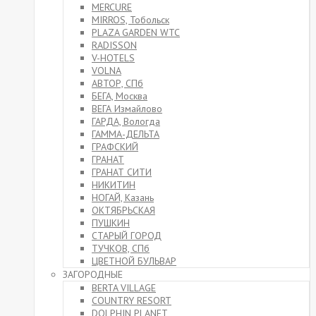
MERCURE
MIRROS, Тобольск
PLAZA GARDEN WTC
RADISSON
V-HOTELS
VOLNA
АВТОР, СПб
БЕГА, Москва
ВЕГА Измайлово
ГАРДА, Вологда
ГАММА-ДЕЛЬТА
ГРАФСКИЙ
ГРАНАТ
ГРАНАТ СИТИ
НИКИТИН
НОГАЙ, Казань
ОКТЯБРЬСКАЯ
ПУШКИН
СТАРЫЙ ГОРОД
ТУЧКОВ, СПб
ЦВЕТНОЙ БУЛЬВАР
ЗАГОРОДНЫЕ
BERTA VILLAGE
COUNTRY RESORT
DOLPHIN PLANET