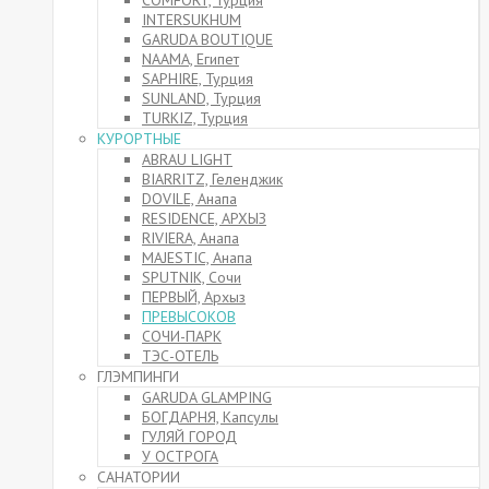
COMFORT, Турция
INTERSUKHUM
GARUDA BOUTIQUE
NAAMA, Египет
SAPHIRE, Турция
SUNLAND, Турция
TURKIZ, Турция
КУРОРТНЫЕ
ABRAU LIGHT
BIARRITZ, Геленджик
DOVILE, Анапа
RESIDENCE, АРХЫЗ
RIVIERA, Анапа
MAJESTIC, Анапа
SPUTNIK, Сочи
ПЕРВЫЙ, Архыз
ПРЕВЫСОКОВ
СОЧИ-ПАРК
ТЭС-ОТЕЛЬ
ГЛЭМПИНГИ
GARUDA GLAMPING
БОГДАРНЯ, Капсулы
ГУЛЯЙ ГОРОД
У ОСТРОГА
САНАТОРИИ