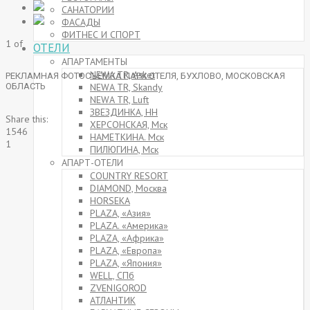
САНАТОРИИ
ФАСАДЫ
ФИТНЕС И СПОРТ
1
of
ОТЕЛИ
АПАРТАМЕНТЫ
NEWA TR, Asket
РЕКЛАМНАЯ ФОТОСЪЕМКА ПАРК ОТЕЛЯ, БУХЛОВО, МОСКОВСКАЯ
NEWA TR, Skandy
ОБЛАСТЬ
NEWA TR, Luft
ЗВЕЗДИНКА, НН
Share this:
ХЕРСОНСКАЯ, Мск
1546
НАМЕТКИНА. Мск
1
ПИЛЮГИНА, Мск
АПАРТ-ОТЕЛИ
COUNTRY RESORT
DIAMOND, Москва
HORSEKA
PLAZA, «Азия»
PLAZA. «Америка»
PLAZA, «Африка»
PLAZA, «Европа»
PLAZA, «Япония»
WELL, СПб
ZVENIGOROD
АТЛАНТИК