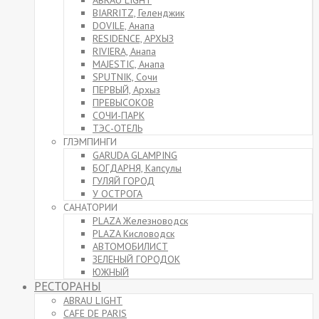
ABRAU LIGHT
BIARRITZ, Геленджик
DOVILE, Анапа
RESIDENCE, АРХЫЗ
RIVIERA, Анапа
MAJESTIC, Анапа
SPUTNIK, Сочи
ПЕРВЫЙ, Архыз
ПРЕВЫСОКОВ
СОЧИ-ПАРК
ТЭС-ОТЕЛЬ
ГЛЭМПИНГИ
GARUDA GLAMPING
БОГДАРНЯ, Капсулы
ГУЛЯЙ ГОРОД
У ОСТРОГА
САНАТОРИИ
PLAZA Железноводск
PLAZA Кисловодск
АВТОМОБИЛИСТ
ЗЕЛЕНЫЙ ГОРОДОК
ЮЖНЫЙ
РЕСТОРАНЫ
ABRAU LIGHT
CAFE DE PARIS