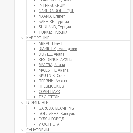
COMFORT, Турция
INTERSUKHUM
GARUDA BOUTIQUE
NAAMA, Египет
SAPHIRE, Турция
SUNLAND, Турция
TURKIZ, Турция
КУРОРТНЫЕ
ABRAU LIGHT
BIARRITZ, Геленджик
DOVILE, Анапа
RESIDENCE, АРХЫЗ
RIVIERA, Анапа
MAJESTIC, Анапа
SPUTNIK, Сочи
ПЕРВЫЙ, Архыз
ПРЕВЫСОКОВ
СОЧИ-ПАРК
ТЭС-ОТЕЛЬ
ГЛЭМПИНГИ
GARUDA GLAMPING
БОГДАРНЯ, Капсулы
ГУЛЯЙ ГОРОД
У ОСТРОГА
САНАТОРИИ