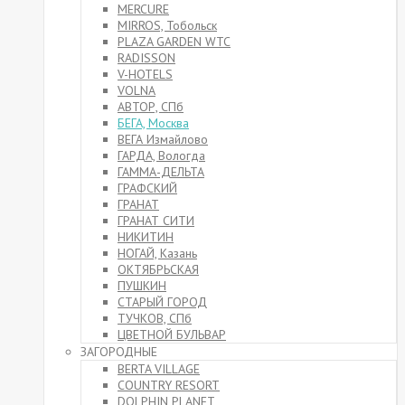
MERCURE
MIRROS, Тобольск
PLAZA GARDEN WTC
RADISSON
V-HOTELS
VOLNA
АВТОР, СПб
БЕГА, Москва
ВЕГА Измайлово
ГАРДА, Вологда
ГАММА-ДЕЛЬТА
ГРАФСКИЙ
ГРАНАТ
ГРАНАТ СИТИ
НИКИТИН
НОГАЙ, Казань
ОКТЯБРЬСКАЯ
ПУШКИН
СТАРЫЙ ГОРОД
ТУЧКОВ, СПб
ЦВЕТНОЙ БУЛЬВАР
ЗАГОРОДНЫЕ
BERTA VILLAGE
COUNTRY RESORT
DOLPHIN PLANET