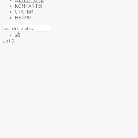
ДЕНЬ/НОЧЬ
КОНТАКТЫ
СТАТЬИ
НЕЙРО
1
of
5
Фотосъемка ресторана в Суздале, горячие ключи
Share this:
1494
0