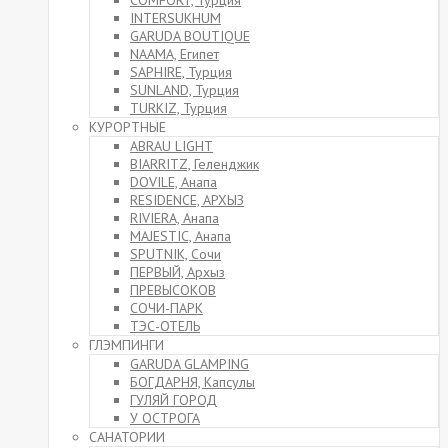
COMFORT, Турция
INTERSUKHUM
GARUDA BOUTIQUE
NAAMA, Египет
SAPHIRE, Турция
SUNLAND, Турция
TURKIZ, Турция
КУРОРТНЫЕ
ABRAU LIGHT
BIARRITZ, Геленджик
DOVILE, Анапа
RESIDENCE, АРХЫЗ
RIVIERA, Анапа
MAJESTIC, Анапа
SPUTNIK, Сочи
ПЕРВЫЙ, Архыз
ПРЕВЫСОКОВ
СОЧИ-ПАРК
ТЭС-ОТЕЛЬ
ГЛЭМПИНГИ
GARUDA GLAMPING
БОГДАРНЯ, Капсулы
ГУЛЯЙ ГОРОД
У ОСТРОГА
САНАТОРИИ