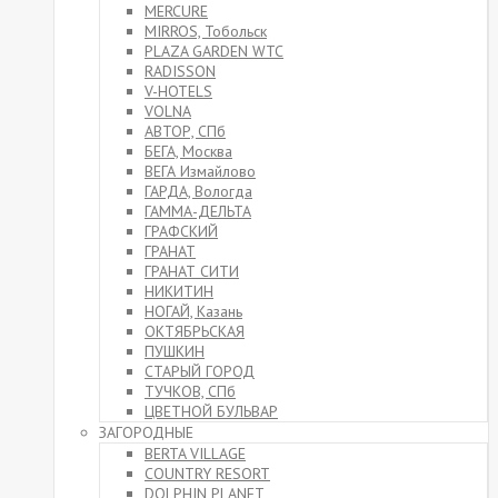
MERCURE
MIRROS, Тобольск
PLAZA GARDEN WTC
RADISSON
V-HOTELS
VOLNA
АВТОР, СПб
БЕГА, Москва
ВЕГА Измайлово
ГАРДА, Вологда
ГАММА-ДЕЛЬТА
ГРАФСКИЙ
ГРАНАТ
ГРАНАТ СИТИ
НИКИТИН
НОГАЙ, Казань
ОКТЯБРЬСКАЯ
ПУШКИН
СТАРЫЙ ГОРОД
ТУЧКОВ, СПб
ЦВЕТНОЙ БУЛЬВАР
ЗАГОРОДНЫЕ
BERTA VILLAGE
COUNTRY RESORT
DOLPHIN PLANET