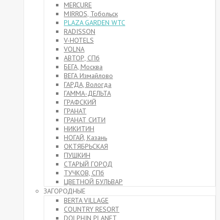
MERCURE
MIRROS, Тобольск
PLAZA GARDEN WTC
RADISSON
V-HOTELS
VOLNA
АВТОР, СПб
БЕГА, Москва
ВЕГА Измайлово
ГАРДА, Вологда
ГАММА-ДЕЛЬТА
ГРАФСКИЙ
ГРАНАТ
ГРАНАТ СИТИ
НИКИТИН
НОГАЙ, Казань
ОКТЯБРЬСКАЯ
ПУШКИН
СТАРЫЙ ГОРОД
ТУЧКОВ, СПб
ЦВЕТНОЙ БУЛЬВАР
ЗАГОРОДНЫЕ
BERTA VILLAGE
COUNTRY RESORT
DOLPHIN PLANET