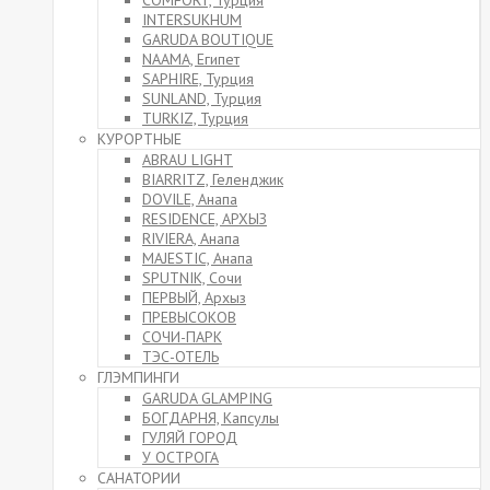
COMFORT, Турция
INTERSUKHUM
GARUDA BOUTIQUE
NAAMA, Египет
SAPHIRE, Турция
SUNLAND, Турция
TURKIZ, Турция
КУРОРТНЫЕ
ABRAU LIGHT
BIARRITZ, Геленджик
DOVILE, Анапа
RESIDENCE, АРХЫЗ
RIVIERA, Анапа
MAJESTIC, Анапа
SPUTNIK, Сочи
ПЕРВЫЙ, Архыз
ПРЕВЫСОКОВ
СОЧИ-ПАРК
ТЭС-ОТЕЛЬ
ГЛЭМПИНГИ
GARUDA GLAMPING
БОГДАРНЯ, Капсулы
ГУЛЯЙ ГОРОД
У ОСТРОГА
САНАТОРИИ