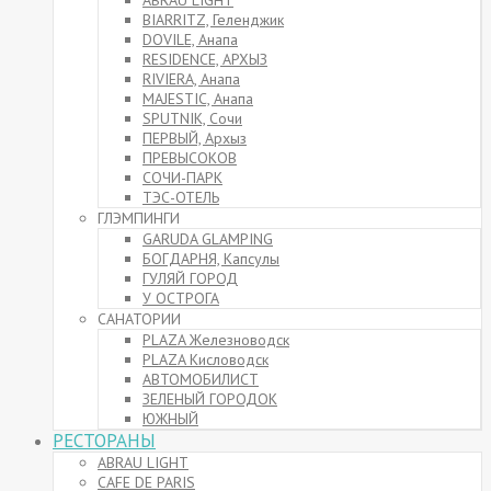
ABRAU LIGHT
BIARRITZ, Геленджик
DOVILE, Анапа
RESIDENCE, АРХЫЗ
RIVIERA, Анапа
MAJESTIC, Анапа
SPUTNIK, Сочи
ПЕРВЫЙ, Архыз
ПРЕВЫСОКОВ
СОЧИ-ПАРК
ТЭС-ОТЕЛЬ
ГЛЭМПИНГИ
GARUDA GLAMPING
БОГДАРНЯ, Капсулы
ГУЛЯЙ ГОРОД
У ОСТРОГА
САНАТОРИИ
PLAZA Железноводск
PLAZA Кисловодск
АВТОМОБИЛИСТ
ЗЕЛЕНЫЙ ГОРОДОК
ЮЖНЫЙ
РЕСТОРАНЫ
ABRAU LIGHT
CAFE DE PARIS