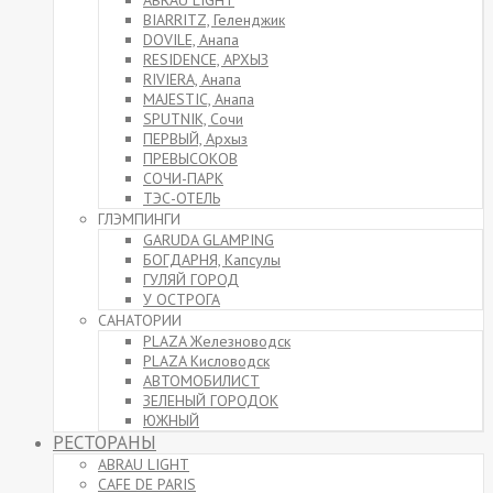
ABRAU LIGHT
BIARRITZ, Геленджик
DOVILE, Анапа
RESIDENCE, АРХЫЗ
RIVIERA, Анапа
MAJESTIC, Анапа
SPUTNIK, Сочи
ПЕРВЫЙ, Архыз
ПРЕВЫСОКОВ
СОЧИ-ПАРК
ТЭС-ОТЕЛЬ
ГЛЭМПИНГИ
GARUDA GLAMPING
БОГДАРНЯ, Капсулы
ГУЛЯЙ ГОРОД
У ОСТРОГА
САНАТОРИИ
PLAZA Железноводск
PLAZA Кисловодск
АВТОМОБИЛИСТ
ЗЕЛЕНЫЙ ГОРОДОК
ЮЖНЫЙ
РЕСТОРАНЫ
ABRAU LIGHT
CAFE DE PARIS