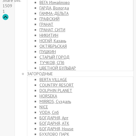
Share this:
ВЕГА Измайлово
1509
ГАРДА, Вологда
1
ГАММА-ДЕЛЬТА
Прокрутка
ГРАФСКИЙ
вверх
ГРАНАТ
ГРАНАТ СИТИ
НИКИТИН
НОГАЙ, Казань
ОКТЯБРЬСКАЯ
ПУШКИН
СТАРЫЙ ГОРОД
ТУЧКОВ, СПб
ЦВЕТНОЙ БУЛЬВАР
ЗАГОРОДНЫЕ
BERTA VILLAGE
COUNTRY RESORT
DOLPHIN PLANET
HORSEKA
MIRROS, Суздаль
NICE
VODA, Спб
БОГДАРНЯ, Арт
БОГДАРНЯ, АТК
БОГДАРНЯ, House
БУХЛОВО ПАРК