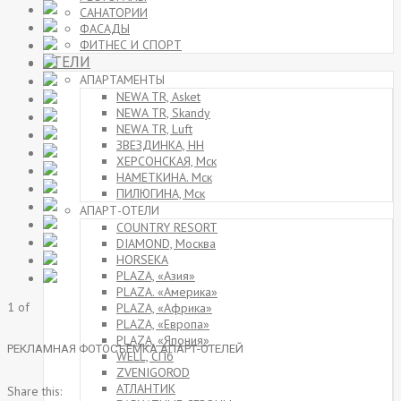
САНАТОРИИ
ФАСАДЫ
ФИТНЕС И СПОРТ
ОТЕЛИ
АПАРТАМЕНТЫ
NEWA TR, Asket
NEWA TR, Skandy
NEWA TR, Luft
ЗВЕЗДИНКА, НН
ХЕРСОНСКАЯ, Мск
НАМЕТКИНА. Мск
ПИЛЮГИНА, Мск
АПАРТ-ОТЕЛИ
COUNTRY RESORT
DIAMOND, Москва
HORSEKA
PLAZA, «Азия»
PLAZA. «Америка»
1
of
PLAZA, «Африка»
PLAZA, «Европа»
PLAZA, «Япония»
РЕКЛАМНАЯ ФОТОСЪЕМКА АПАРТ-ОТЕЛЕЙ
WELL, СПб
ZVENIGOROD
АТЛАНТИК
Share this: