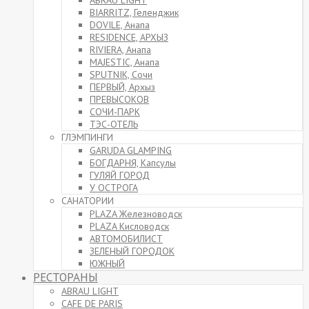
ABRAU LIGHT
BIARRITZ, Геленджик
DOVILE, Анапа
RESIDENCE, АРХЫЗ
RIVIERA, Анапа
MAJESTIC, Анапа
SPUTNIK, Сочи
ПЕРВЫЙ, Архыз
ПРЕВЫСОКОВ
СОЧИ-ПАРК
ТЭС-ОТЕЛЬ
ГЛЭМПИНГИ
GARUDA GLAMPING
БОГДАРНЯ, Капсулы
ГУЛЯЙ ГОРОД
У ОСТРОГА
САНАТОРИИ
PLAZA Железноводск
PLAZA Кисловодск
АВТОМОБИЛИСТ
ЗЕЛЕНЫЙ ГОРОДОК
ЮЖНЫЙ
РЕСТОРАНЫ
ABRAU LIGHT
CAFE DE PARIS