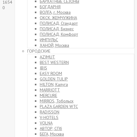
БАРХАТНЫЕ СЕЗОНЫ
1654
БОГДАРНЯ
0
ВОЛГА, г. Москва
Прокрутка
ОКСК. ЖЕМЧУЖИНА
вверх
ПОЛИСАД, Стандарт
ПОЛИСАД, Бизнес
ПОЛИСАД, Комфорт
ИМПУЛЬС
ХАНОЙ, Москва
ГОРОДСКИЕ
AZIMUT
BEST WESTERN
IBIS
EASY ROOM
GOLDEN TULIP
HILTON, Калуга
MARRIOTT
MERCURE
MIRROS, Тобольск
PLAZA GARDEN WTC
RADISSON
V-HOTELS
VOLNA
АВТОР, СПб
БЕГА, Москва